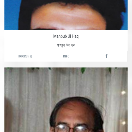
Mahbub Ul Haq
মাহবুব উল হক
BOOKS (9)
INFO