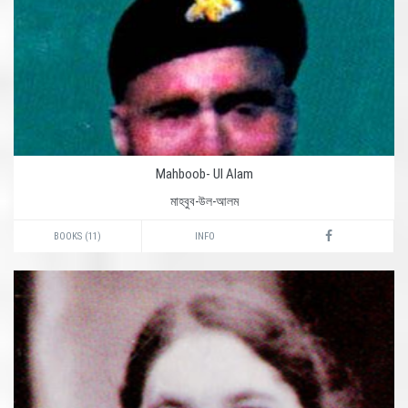
Mahboob- Ul Alam
মাহবুব-উল-আলম
BOOKS (11)
INFO