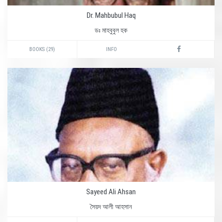
Dr. Mahbubul Haq
ডঃ মাহবুবুল হক
BOOKS (29)
INFO
Sayeed Ali Ahsan
সৈয়দ আলী আহসান