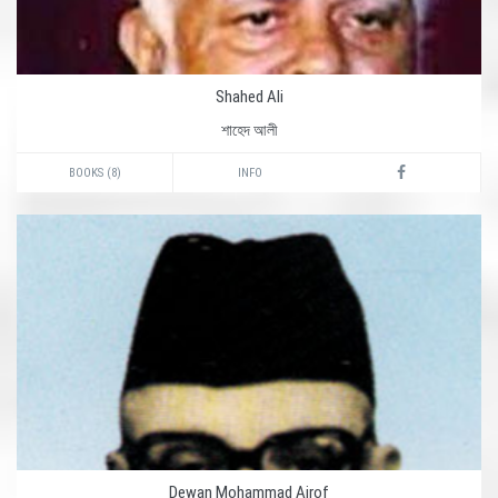
Shahed Ali
শাহেদ আলী
BOOKS (8)
INFO
Dewan Mohammad Ajrof