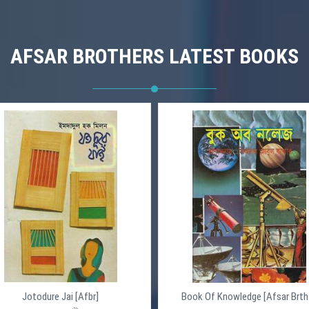
AFSAR BROTHERS LATEST BOOKS
Jotodure Jai [Afbr]
Book Of Knowledge [Afsar Brth