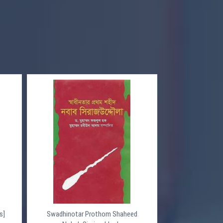
s]
Swadhinotar Prothom Shaheed