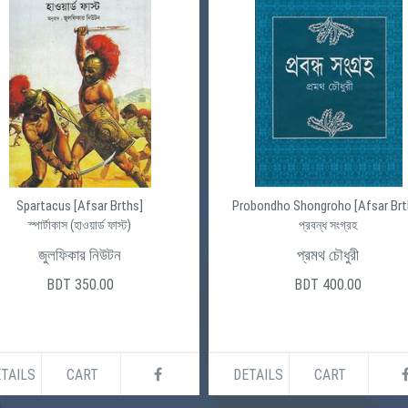
Spartacus [Afsar Brths]
Probondho Shongroho [Afsar Brt
স্পার্টাকাস (হাওয়ার্ড ফাস্ট)
প্রবন্ধ সংগ্রহ
জুলফিকার নিউটন
প্রমথ চৌধুরী
BDT 350.00
BDT 400.00
TAILS
CART
DETAILS
CART