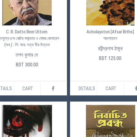
C. R. Datto Beer Uttom
Acholayoton [Afsar Brths]
্তিযুদ্ধে ৪নং সেক্টর কমান্ডার ও মেজর জেনারেল
অচলায়তন
(অব.) : সি. আর. দত্ত বীর উত্তম
রবীন্দ্রনাথ ঠাকুর
তপন কুমার দে
BDT 125.00
BDT 300.00
TAILS
CART
DETAILS
CART