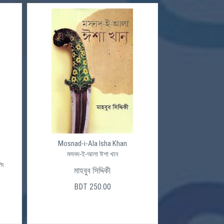
Mosnad-i-Ala Isha Khan
মসনদ-ই-আলা ঈশা খান
িং
মাহবুব সিদ্দিকী
BDT 250.00