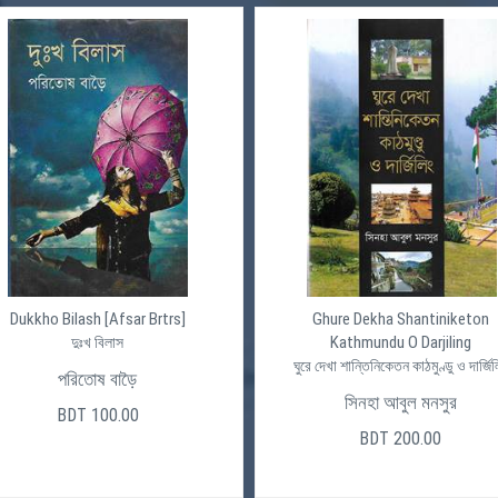
Dukkho Bilash [Afsar Brtrs]
Ghure Dekha Shantiniketon
Kathmundu O Darjiling
দুঃখ বিলাস
ঘুরে দেখা শান্তিনিকেতন কাঠমুণ্ডু ও দার্জিল
পরিতোষ বাড়ৈ
সিনহা আবুল মনসুর
BDT 100.00
BDT 200.00