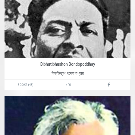
Bibhutibhushon Bondopoddhay
বিভূতিভূষণ বন্দ্যোপাধ্যায়
BOOKS (48)
INFO