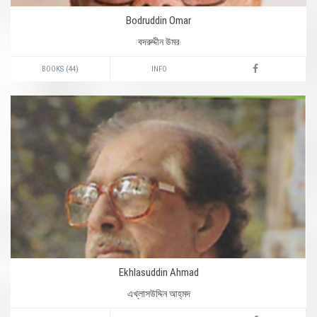
Bodruddin Omar
বদরুদ্দীন উমর
BOOKS (44)
INFO
Ekhlasuddin Ahmad
এখ্‌লাসউদ্দিন আহ্‌মদ