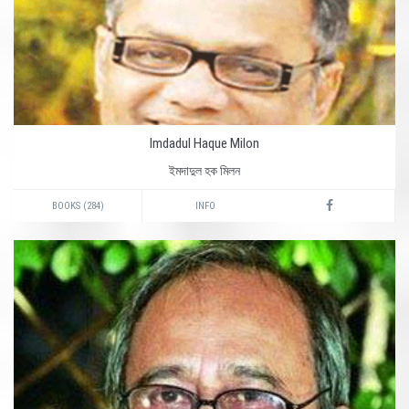
Imdadul Haque Milon
ইমদাদুল হক মিলন
BOOKS (284)
INFO