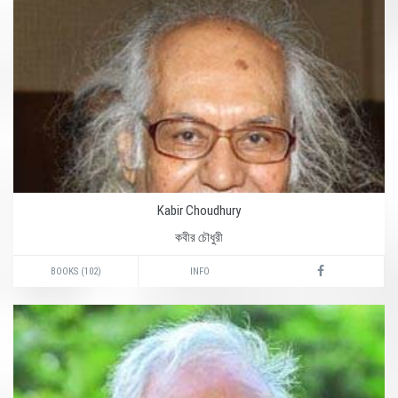
Kabir Choudhury
কবীর চৌধুরী
BOOKS (102)
INFO