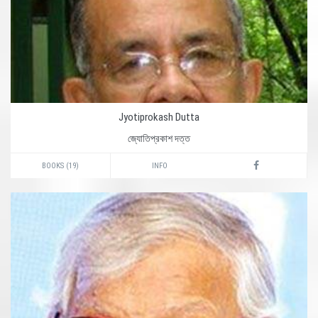
Jyotiprokash Dutta
জ্যোতিপ্রকাশ দত্ত
BOOKS (19)
INFO