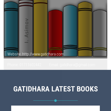
Website: http://www.gatidhara.com
Phone: 01711602442
Email: gatidhara@gmail.com
GATIDHARA LATEST BOOKS