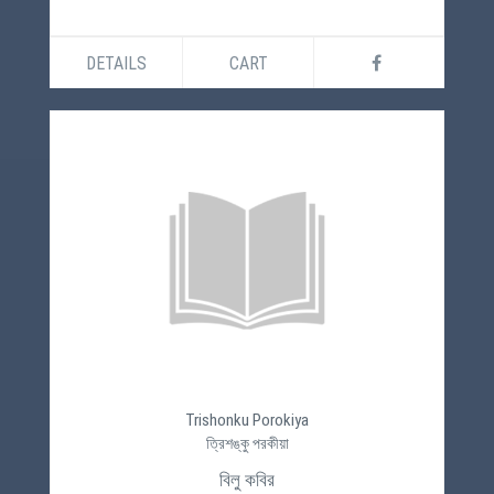
DETAILS
CART
Trishonku Porokiya
ত্রিশঙ্কু পরকীয়া
বিলু কবির