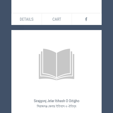
DETAILS
CART
Sirajgonj Jelar Itihash O Oitijjho
সিরাজগঞ্জ জেলার ইতিহাস ও ঐতিহ্য