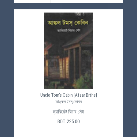
Uncle Tom's Cabin [Afsar Brths]
আঙ্কল টমস্ কেবিন
হ্যারিয়েট বিচার স্টো
BDT 225.00