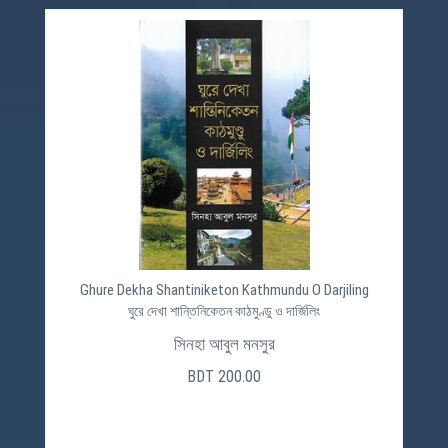
Ghure Dekha Shantiniketon Kathmundu O Darjiling
ঘুরে দেখা শান্তিনিকেতন কাঠমুণ্ডু ও দার্জিলিং
সিনহা আবুল মনসুর
BDT 200.00