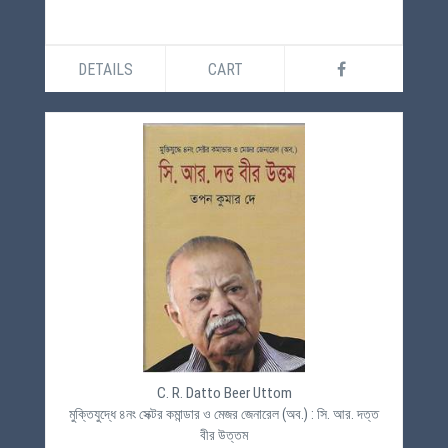
DETAILS
CART
C. R. Datto Beer Uttom
মুক্তিযুদ্ধে ৪নং সেক্টর কমান্ডার ও মেজর জেনারেল (অব.) : সি. আর. দত্ত
বীর উত্তম