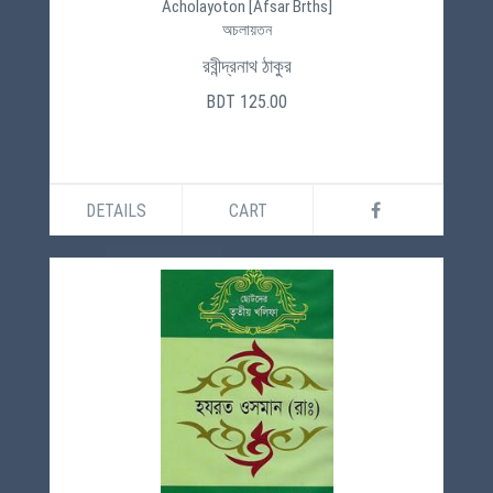
Acholayoton [Afsar Brths]
অচলায়তন
রবীন্দ্রনাথ ঠাকুর
BDT 125.00
DETAILS
CART