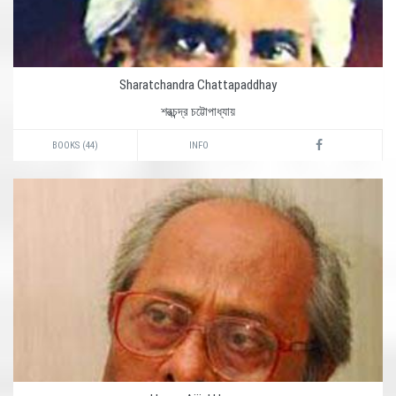
Sharatchandra Chattapaddhay
শরত্‍চন্দ্র চট্টোপাধ্যায়
BOOKS (44)
INFO