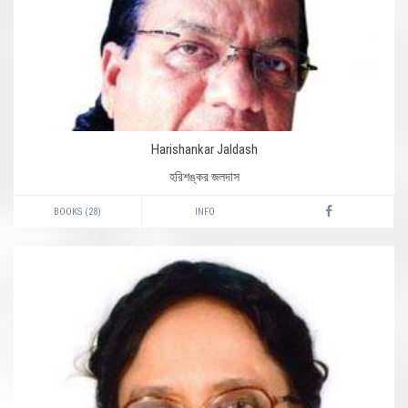
Harishankar Jaldash
হরিশঙ্কর জলদাস
BOOKS (28)
INFO