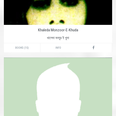
Khaleda Monzoor-E-Khuda
খালেদা মনযুর ই খুদা
BOOKS (15)
INFO