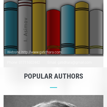
Website: http://www.gatidhara.com
Phone: 01711602442
Email: gatidhara@gmail.com
POPULAR AUTHORS