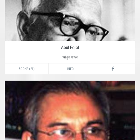
Abul Fojol
আবুল ফজল
BOOKS (21)
INFO