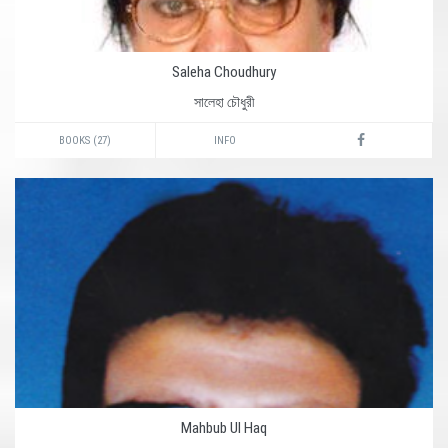
Saleha Choudhury
সালেহা চৌধুরী
BOOKS (27)
INFO
Mahbub Ul Haq