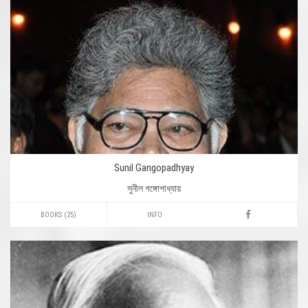
Sunil Gangopadhyay
সুনীল গঙ্গোপাধ্যায়
BOOKS (25)
INFO