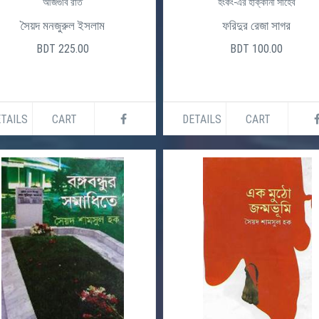
আজগুবি রাত
হংকং-এর হাক্কানী সাহেব
সৈয়দ মনজুরুল ইসলাম
ফরিদুর রেজা সাগর
BDT 225.00
BDT 100.00
TAILS
CART
DETAILS
CART