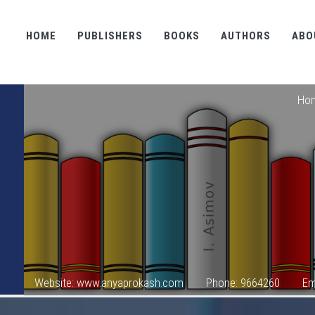
HOME
PUBLISHERS
BOOKS
AUTHORS
ABO
Ho
Website: www.anyaprokash.com
Phone: 9664260
Em