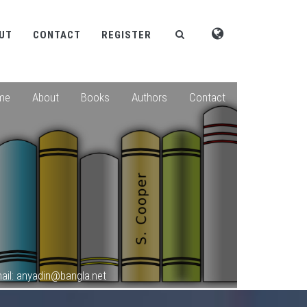
UT
CONTACT
REGISTER
me
About
Books
Authors
Contact
ail: anyadin@bangla.net