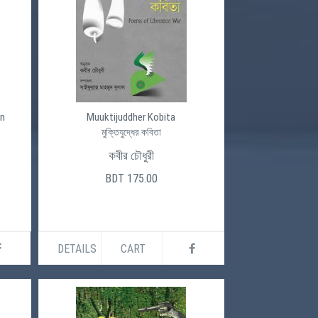
an
Muuktijuddher Kobita
মুক্তিযুদ্ধের কবিতা
কবীর চৌধুরী
BDT 175.00
DETAILS
CART