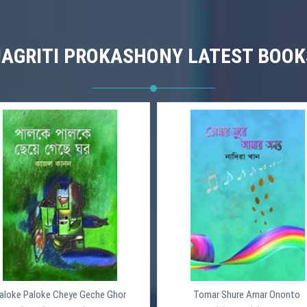
JAGRITI PROKASHONY LATEST BOOK
aloke Paloke Cheye Geche Ghor
Tomar Shure Amar Ononto