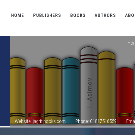
HOME
PUBLISHERS
BOOKS
AUTHORS
ABO
Ho
Website: jagritibooks.com
Phone: 01817516559
Emai