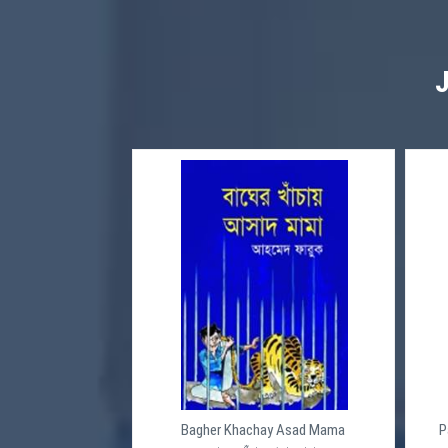
Bagher Khachay Asad Mama
P