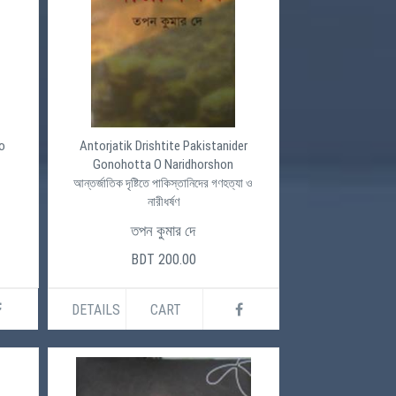
o
Antorjatik Drishtite Pakistanider
Gonohotta O Naridhorshon
আন্তর্জাতিক দৃষ্টিতে পাকিস্তানিদের গণহত্যা ও
নারীধর্ষণ
তপন কুমার দে
BDT 200.00
DETAILS
CART