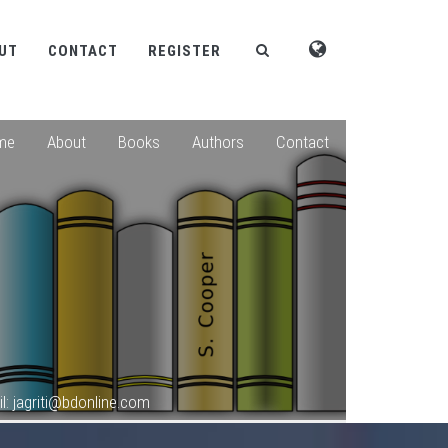
UT
CONTACT
REGISTER
me
About
Books
Authors
Contact
l: jagriti@bdonline.com