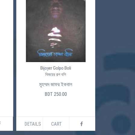
Bijoyer Golpo Boli
বিজয়ের গল্প বলি
মুহম্মদ জাফর ইকবাল
BDT 250.00
DETAILS
CART