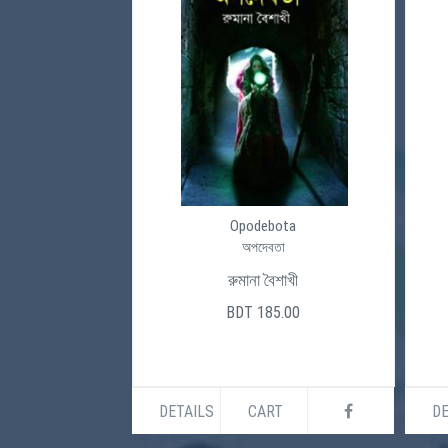
Opodebota
অপদেবতা
রুমানা বৈশাখী
BDT 185.00
DETAILS
CART
DE