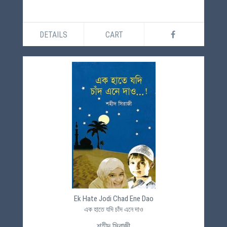
DETAILS
CART
Ek Hate Jodi Chad Ene Dao
এক হাতে যদি চাঁদ এনে দাও
শহীদ সিরাজী