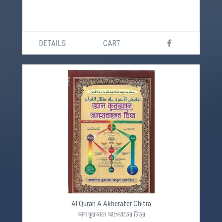
DETAILS
CART
Al Quran A Akherater Chitra
আল কুরআনে আখেরাতের চিত্র