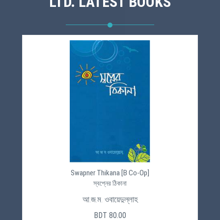
LTD. LATEST BOOKS
Swapner Thikana [B Co-Op]
স্বপ্নের ঠিকানা
আ.জ.ম. ওবায়েদুল্লাহ
BDT 80.00