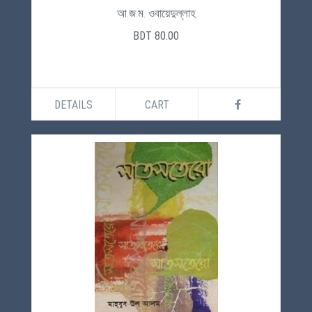
আ.জ.ম. ওবায়েদুল্লাহ
BDT 80.00
DETAILS
CART