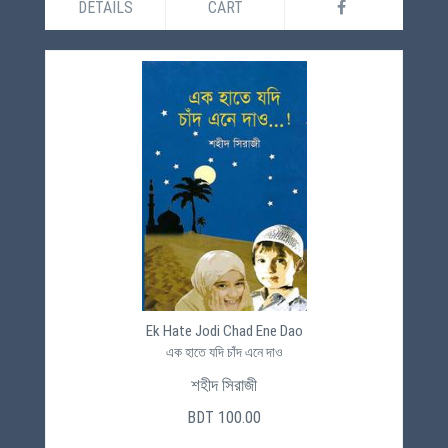
DETAILS
CART
Ek Hate Jodi Chad Ene Dao
এক হাতে যদি চাঁদ এনে দাও
শহীদ সিরাজী
BDT 100.00