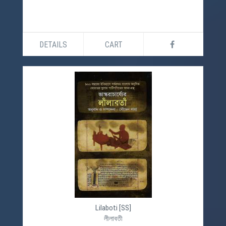
DETAILS
CART
Lilaboti [SS]
লীলাবতী