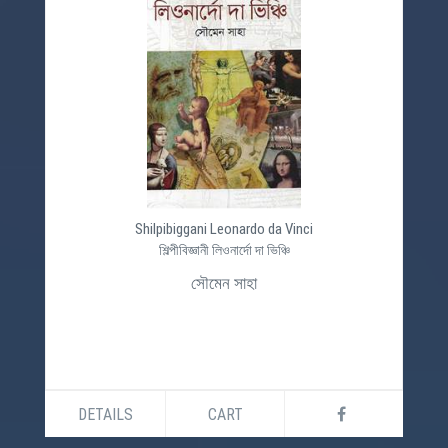
Shilpibiggani Leonardo da Vinci
শিল্পীবিজ্ঞানী লিওনার্দো দা ভিঞ্চি
সৌমেন সাহা
DETAILS
CART