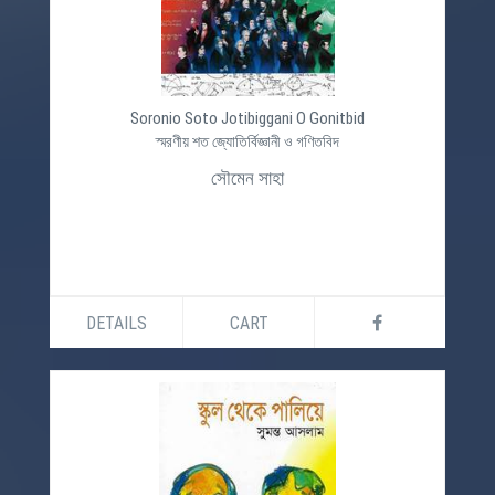
Soronio Soto Jotibiggani O Gonitbid
স্মরণীয় শত জ্যোতির্বিজ্ঞানী ও গণিতবিদ
সৌমেন সাহা
DETAILS
CART