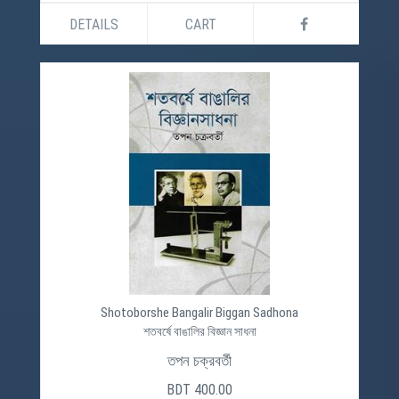
DETAILS
CART
Shotoborshe Bangalir Biggan Sadhona
শতবর্ষে বাঙালির বিজ্ঞান সাধনা
তপন চক্রবর্তী
BDT 400.00