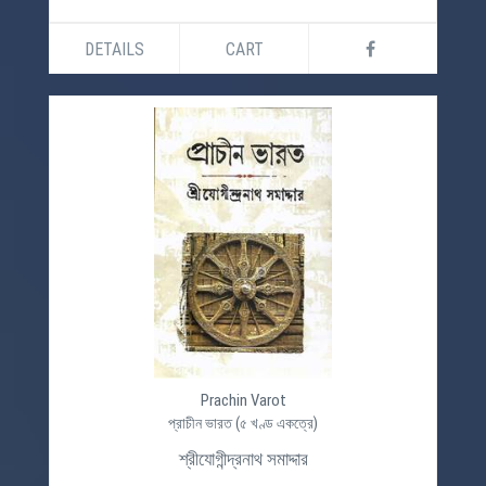
DETAILS
CART
Prachin Varot
প্রাচীন ভারত (৫ খণ্ড একত্রে)
শ্রীযোগীন্দ্রনাথ সমাদ্দার