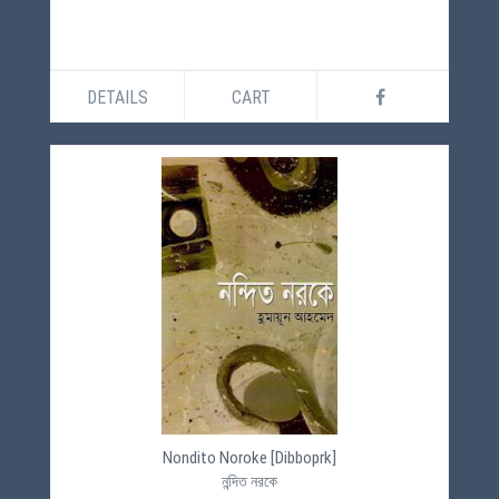
DETAILS
CART
Nondito Noroke [Dibboprk]
নন্দিত নরকে