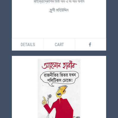
মাইক্রোস্কোপিক ভিউ অভ এ সং অভ অগনি
মুন্সী মহিউদ্দিন
DETAILS
CART