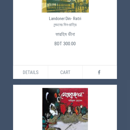
Landoner Din- Ratri
লন্ডনের দিন-রাত্রি
ফারহিম ভীনা
BDT 300.00
DETAILS
CART