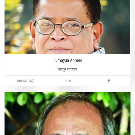
Humayun Ahmed
হুমায়ূন আহমেদ
BOOKS (432)
INFO