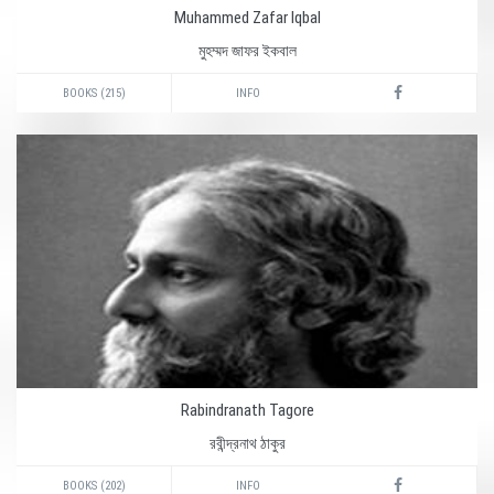
Muhammed Zafar Iqbal
মুহম্মদ জাফর ইকবাল
BOOKS (215)
INFO
Rabindranath Tagore
রবীন্দ্রনাথ ঠাকুর
BOOKS (202)
INFO