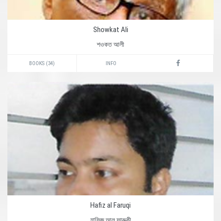
Showkat Ali
শওকত আলী
BOOKS (34)
INFO
Hafiz al Faruqi
হাফিজ আল ফারুকী