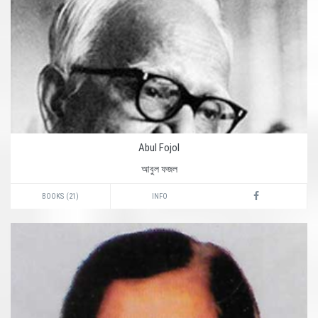
Abul Fojol
আবুল ফজল
BOOKS (21)
INFO