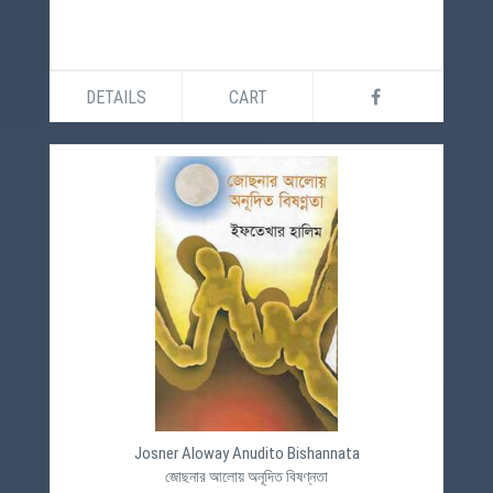
DETAILS
CART
Josner Aloway Anudito Bishannata
জোছনার আলোয় অনূদিত বিষণ্নতা