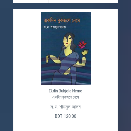
Ekdin Bukjole Neme
একদিন বুকজলে নেমে
স. ম. শামসুল আলম
BDT 120.00