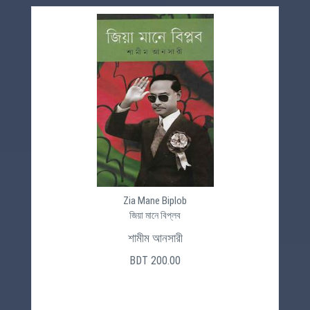
Zia Mane Biplob
জিয়া মানে বিপ্লব
শামীম আনসারী
BDT 200.00