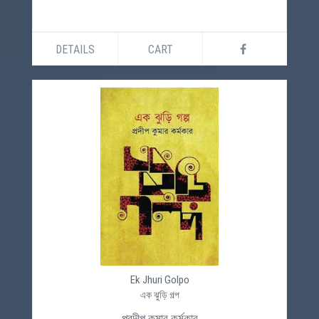
DETAILS
CART
Ek Jhuri Golpo
এক ঝুড়ি গল্প
প্রদীপ কুমার কর্মকার