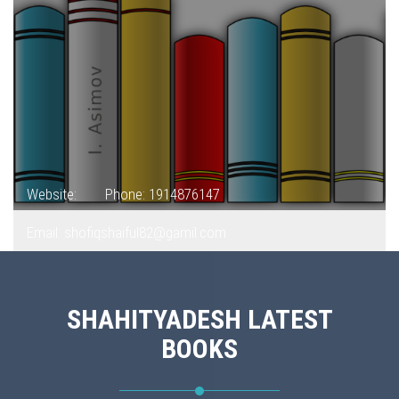
Website:
Phone: 1914876147
Email: shofiqshaiful82@gamil.com
SHAHITYADESH LATEST
BOOKS