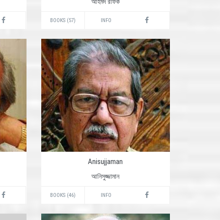
আহমদ রফিক
BOOKS (57)
INFO
Anisujjaman
আনিসুজ্জামান
BOOKS (46)
INFO