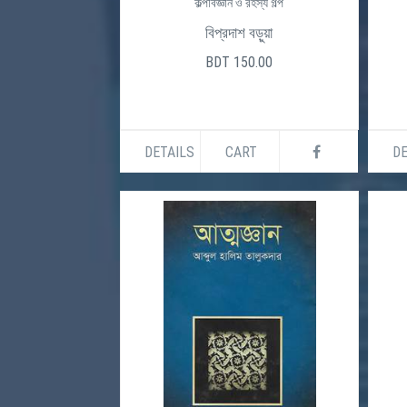
কল্পবিজ্ঞান ও রহস্য গল্প
বিপ্রদাশ বড়ুয়া
BDT 150.00
DETAILS
CART
DE