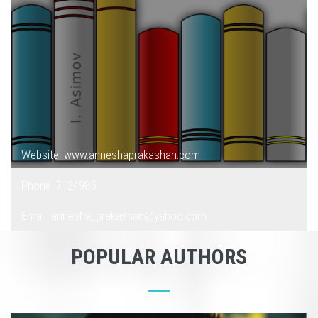
Website: www.anneshaprakashan.com
Phone: 7124985
Email: annesha_prakashan@yahoo.com
POPULAR AUTHORS