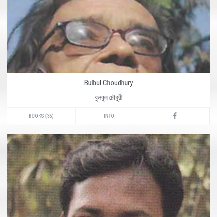
Bulbul Choudhury
বুলবুল চৌধুরী
BOOKS (35)
INFO