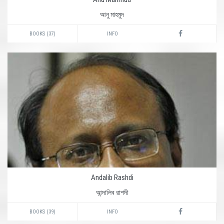
আনু মাহমুদ
BOOKS (37)
INFO
Andalib Rashdi
আন্দালিব রাশদী
BOOKS (39)
INFO