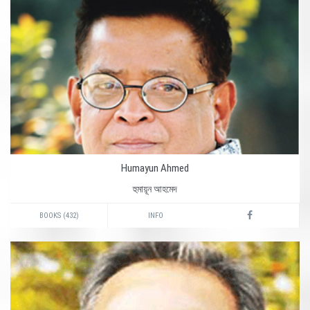
Humayun Ahmed
হুমায়ূন আহমেদ
BOOKS (432)
INFO