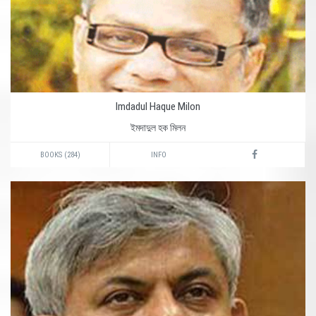
Imdadul Haque Milon
ইমদাদুল হক মিলন
BOOKS (284)
INFO