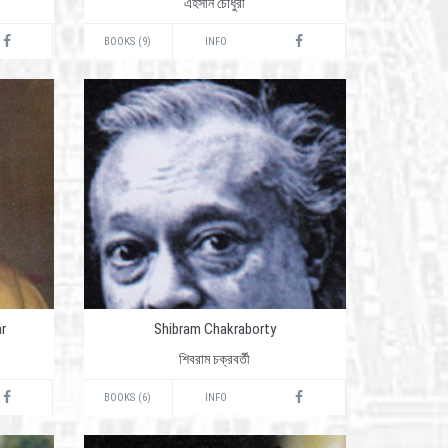
এহসান চৌধুরী
BOOKS (9)
INFO
r
Shibram Chakraborty
শিবরাম চক্রবর্তী
BOOKS (6)
INFO