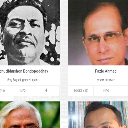
ibhutibhushon Bondopoddhay
Fazle Ahmed
বিভূতিভূষণ বন্দ্যোপাধ্যায়
ফযলে আহমেদ
(48)
INFO
BOOKS (39)
INFO