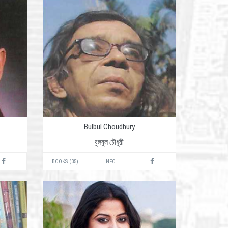
Bulbul Choudhury
বুলবুল চৌধুরী
BOOKS (35)
INFO