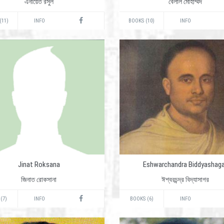
এনায়েত রসুল
বেলাল মোহাম্মদ
(11)
INFO
BOOKS (10)
INFO
Jinat Roksana
Eshwarchandra Biddyashaga
জিনাত রোকসানা
ঈশ্বরচন্দ্র বিদ্যাসাগর
(7)
INFO
BOOKS (6)
INFO