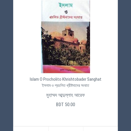
Islam O Procholito Khrishtobader Sanghat
ইসলাম ও প্রচলিত খ্রীষ্টবাদের সংঘাত
মুহাম্মদ আব্দুল্লাহ আরেফ
BDT 50.00