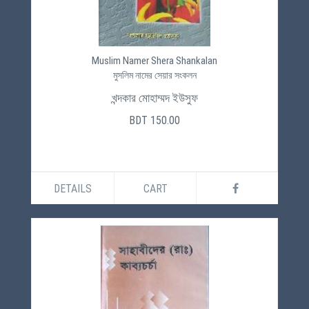
Muslim Namer Shera Shankalan
মুসলিম নামের সেয়ার সংকলন
খন্দকার মোহাম্মদ ইউসুফ
BDT 150.00
DETAILS
CART