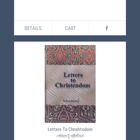
DETAILS
CART
Letters To Chrishtodom
লেটারস টু খ্রীস্টডম