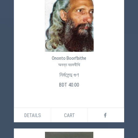
Ononto Boorfbithe
অনন্ত বরফবীথি
নির্মলেন্দু গুণ
BDT 40.00
DETAILS
CART