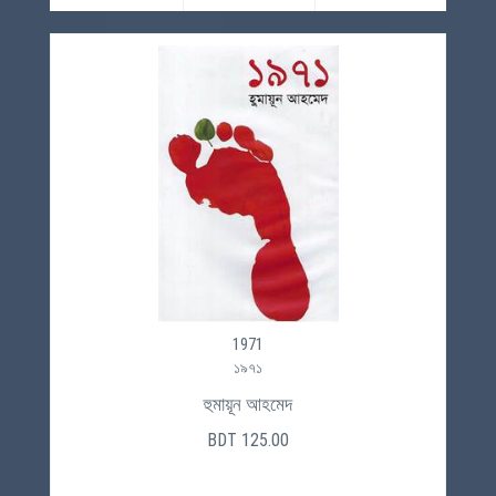
1971
১৯৭১
হুমায়ূন আহমেদ
BDT 125.00