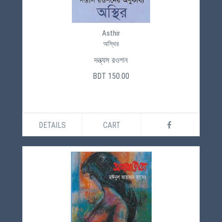
Asthir
অস্থির
দন্ত্যস রওশন
BDT 150.00
DETAILS
CART