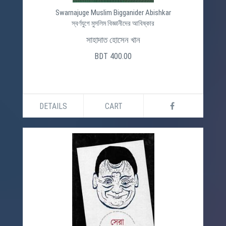
Swarnajuge Muslim Bigganider Abishkar
স্বর্ণযুগে মুসলিম বিজ্ঞানীদের আবিষ্কার
সাহাদাত হোসেন খান
BDT 400.00
DETAILS
CART