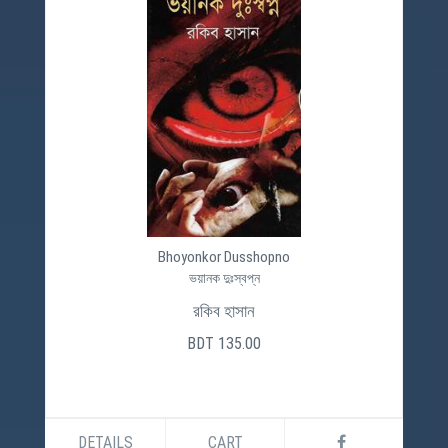
Bhoyonkor Dusshopno
ভয়ানক দুঃস্বপ্ন
রকিব হাসান
BDT 135.00
DETAILS
CART