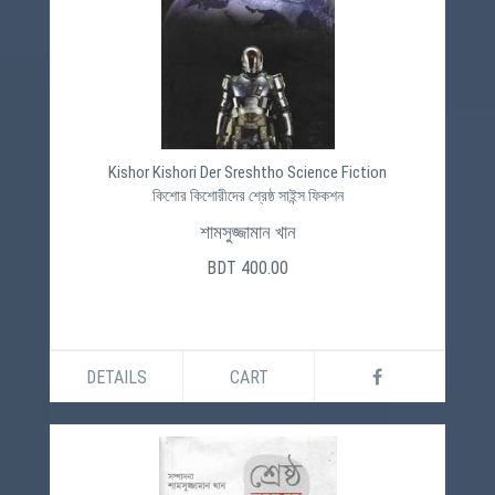
Kishor Kishori Der Sreshtho Science Fiction
কিশোর কিশোরীদের শ্রেষ্ঠ সাইন্স ফিকশন
শামসুজ্জামান খান
BDT 400.00
DETAILS
CART