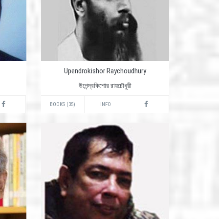
Upendrokishor Raychoudhury
উপেন্দ্রকিশোর রায়চৌধুরী
BOOKS (35)
INFO