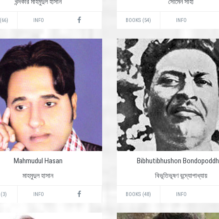
খন্দকার মাহমুদুল হাসান
সৌমেন সাহা
(66)
INFO
BOOKS (54)
INFO
Mahmudul Hasan
Bibhutibhushon Bondopoddh
মাহমুদুল হাসান
বিভূতিভূষণ বন্দ্যোপাধ্যায়
(3)
INFO
BOOKS (48)
INFO