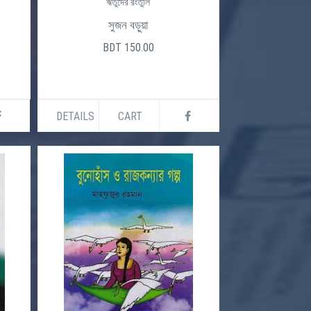
ঋতুদের রংতুলি
সুজন বড়ুয়া
BDT 150.00
DETAILS
CART