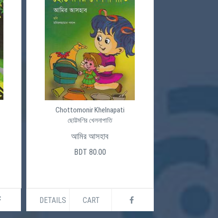
Chottomonir Khelnapati
ছোট্টমণির খেলনাপাতি
আমির আসহাব
BDT 80.00
DETAILS
CART