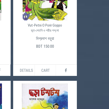
Vut-Petni O Porir Goppo
ভূত-পেতনি ও পরীর গপ্‌পো
বিপ্রদাশ বড়ুয়া
BDT 150.00
DETAILS
CART