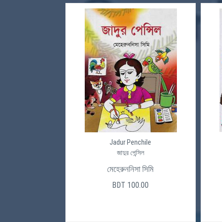
Jadur Penchile
জাদুর পেন্সিল
মেহেরুননিসা সিমি
BDT 100.00