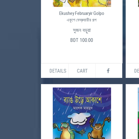
Ekushey Februaryir Golpo
একুশে ফেব্রুয়ারীর গল্প
সুজন বড়ুয়া
BDT 100.00
DETAILS
CART
DE