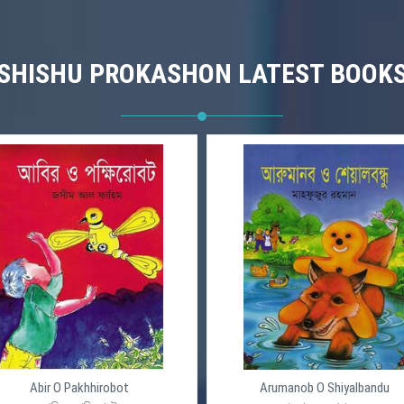
SHISHU PROKASHON LATEST BOOK
Abir O Pakhhirobot
Arumanob O Shiyalbandu