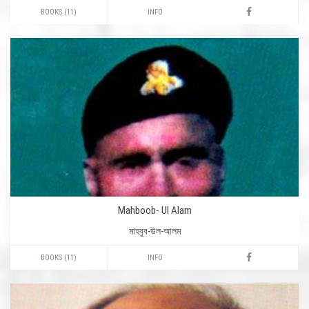
BOOKS (11)
INFO
Mahboob- Ul Alam
মাহবুব-উল-আলম
BOOKS (11)
INFO