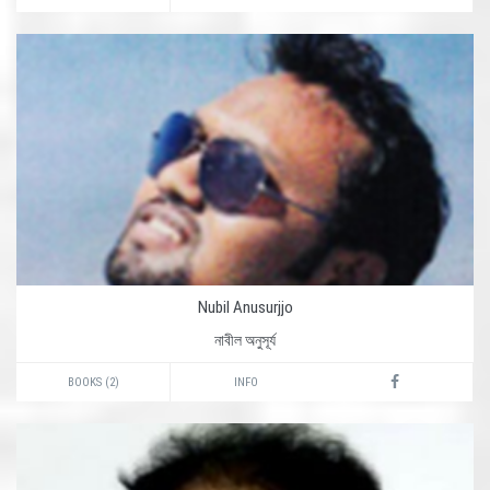
Nubil Anusurjjo
নাবীল অনুসূর্য
BOOKS (2)
INFO