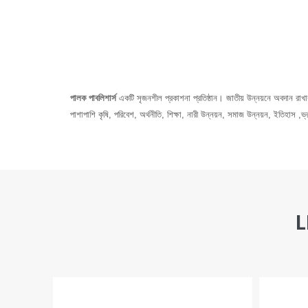
পালক পাবলিশার্স
একটি সৃজনশীল প্রকাশনা প্রতিষ্ঠান। জাতীয় উন্নয়নে অবদান রাখা
পাশাপাশি কৃষি, পরিবেশ, অর্থনীতি, শিক্ষা, নারী উন্নয়ন, সমাজ উন্নয়ন, ইতিহাস
L