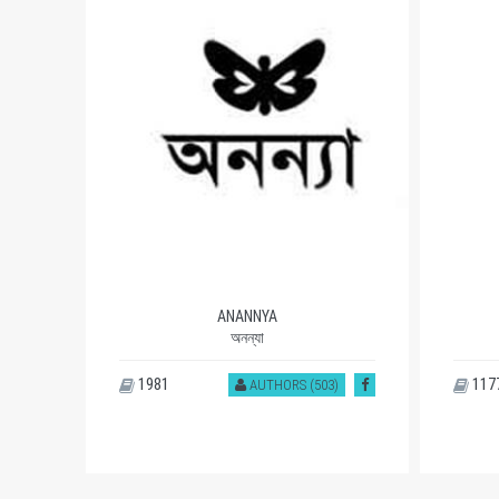
ANANNYA
অনন্যা
1981
117
)
AUTHORS (503)