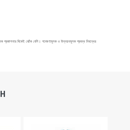
লক প্রকাশনার দিকেই ঝোঁক বেশি। গবেষণামূলক ও উন্নয়নমূলক প্রবন্ধ নিবন্ধের
SH