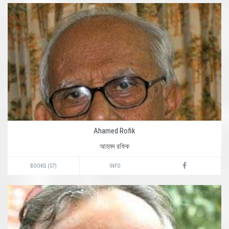
Ahamed Rofik
আহমদ রফিক
BOOKS (57)
INFO