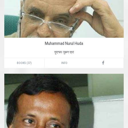
Muhammad Nurul Huda
মুহম্মদ নূরুল হুদা
BOOKS (37)
INFO