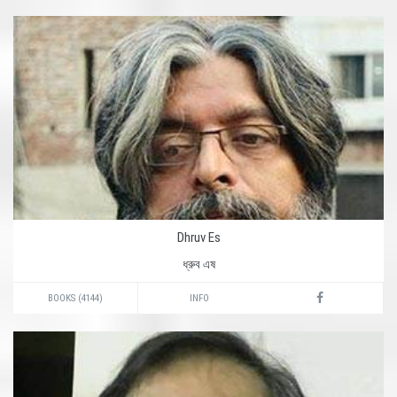
Dhruv Es
ধ্রুব এষ
BOOKS (4144)
INFO