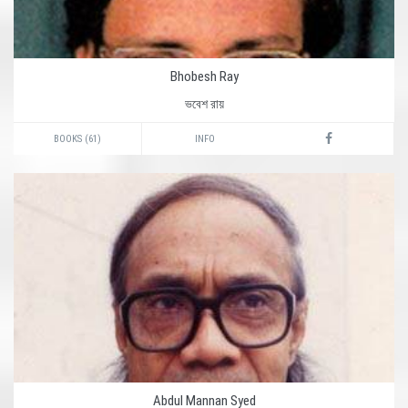
Bhobesh Ray
ভবেশ রায়
BOOKS (61)
INFO
Abdul Mannan Syed