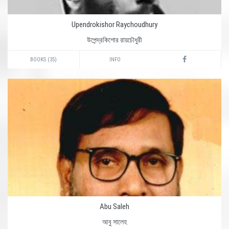
Upendrokishor Raychoudhury
উপেন্দ্রকিশোর রায়চৌধুরী
BOOKS (35)
INFO
Abu Saleh
আবু সালেহ