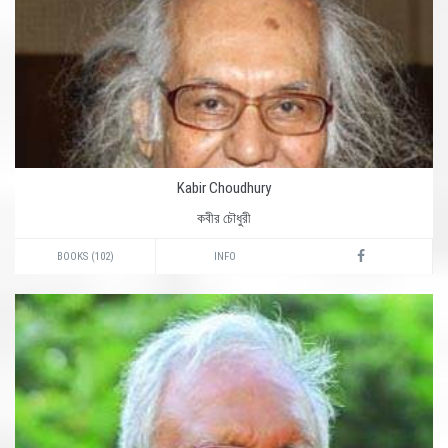
Kabir Choudhury
কবীর চৌধুরী
BOOKS (102)
INFO