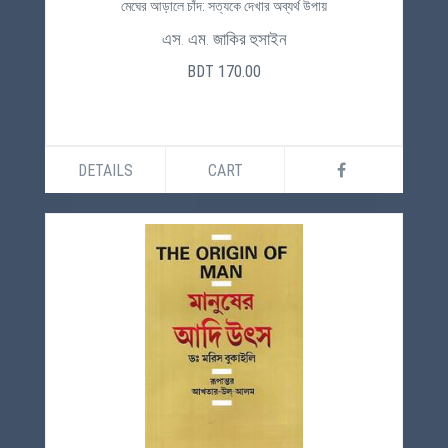
মেঘের আড়ালে চাঁদ: সত্যকে দেখার অব্যর্থ উপায়
এস. এম. জাকির হুসাইন
BDT 170.00
DETAILS
CART