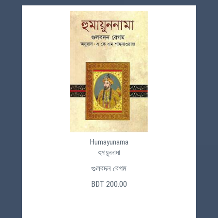
Humayunama
হুমায়ুননামা
গুলবদন বেগম
BDT 200.00