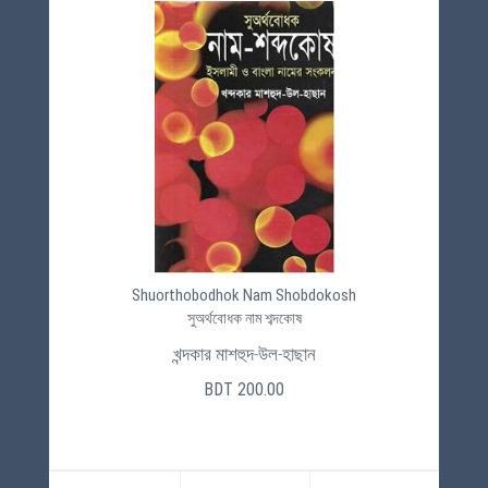
Shuorthobodhok Nam Shobdokosh
সুঅর্থবোধক নাম শব্দকোষ
খন্দকার মাশহুদ-উল-হাছান
BDT 200.00