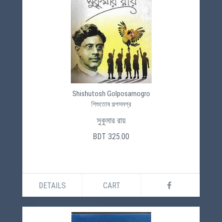
Shishutosh Golposamogro
শিশুতোষ গল্পসমগ্র
সুকুমার রায়
BDT 325.00
DETAILS
CART