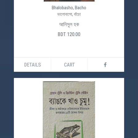
Bhalobasho, Bacho
ভালোবাসো, বাঁচো
আনিসুল হক
BDT 120.00
DETAILS
CART