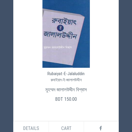
Rubaiyat-E-Jalaluddin
রুবাইয়াৎ-ই-জালালউদ্দীন
মুহম্মদ জালালউদ্দীন বিশ্বাস
BDT 150.00
DETAILS
CART