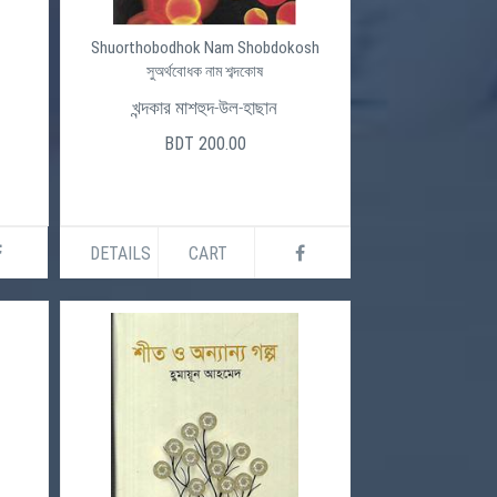
Shuorthobodhok Nam Shobdokosh
সুঅর্থবোধক নাম শব্দকোষ
খন্দকার মাশহুদ-উল-হাছান
BDT 200.00
DETAILS
CART