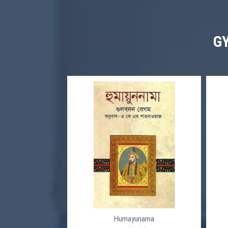
G
Humayunama