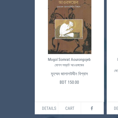
Mogol Somrat Aourongojeb
মোগল সম্রাট আওরঙ্গজেব
মেঘ
মুহম্মদ জালালউদ্দীন বিশ্বাস
BDT 150.00
DETAILS
CART
DE