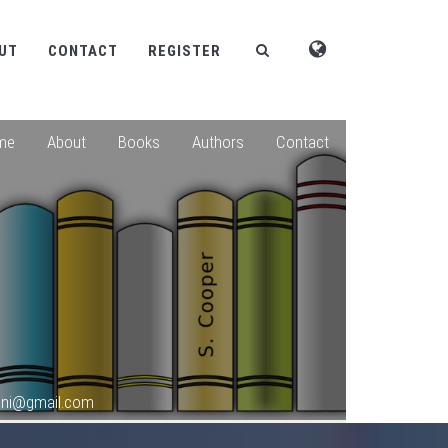
UT
CONTACT
REGISTER
me
About
Books
Authors
Contact
oni@gmail.com