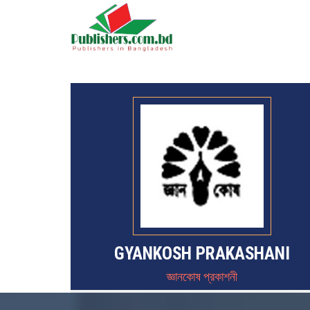
GYANKOSH PRAKASHANI
জ্ঞানকোষ প্রকাশনী