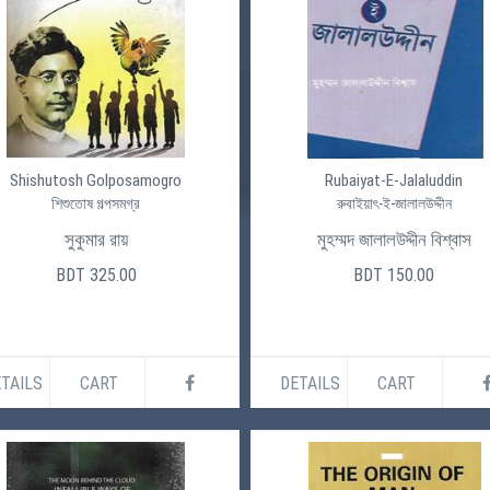
Shishutosh Golposamogro
Rubaiyat-E-Jalaluddin
শিশুতোষ গল্পসমগ্র
রুবাইয়াৎ-ই-জালালউদ্দীন
সুকুমার রায়
মুহম্মদ জালালউদ্দীন বিশ্বাস
BDT 325.00
BDT 150.00
TAILS
CART
DETAILS
CART