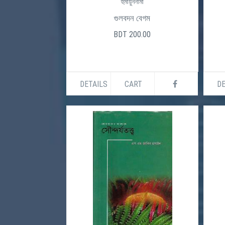
হুমায়ুননামা
গুলবদন বেগম
BDT 200.00
DETAILS
CART
DE