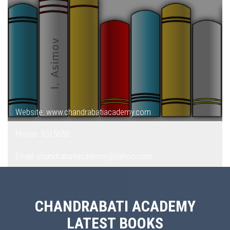
Website: www.chandrabatiacademy.com
Phone: 9515688
Email: chandrabatiacademy@yahoo.com
CHANDRABATI ACADEMY
LATEST BOOKS