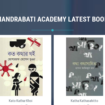
HANDRABATI ACADEMY LATEST BOO
Kato Kathar Khoi
Katha Kathasahitto