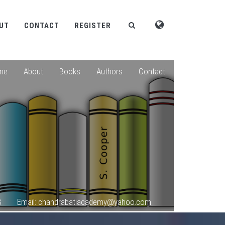
UT
CONTACT
REGISTER
me
About
Books
Authors
Contact
8
Email: chandrabatiacademy@yahoo.com