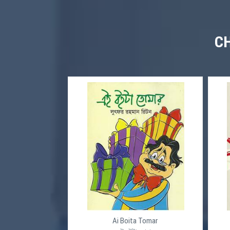
C
Ai Boita Tomar