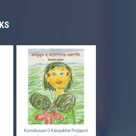
KS
Kornokusum O Kalopakhar Projapoti