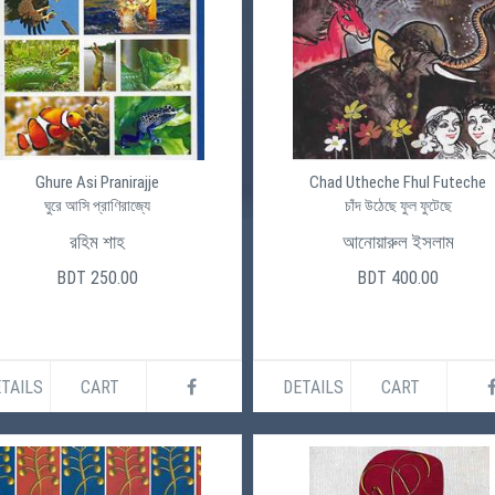
Ghure Asi Pranirajje
Chad Utheche Fhul Futeche
ঘুরে আসি প্রাণিরাজ্যে
চাঁদ উঠেছে ফুল ফুটেছে
রহিম শাহ
আনোয়ারুল ইসলাম
BDT 250.00
BDT 400.00
TAILS
CART
DETAILS
CART