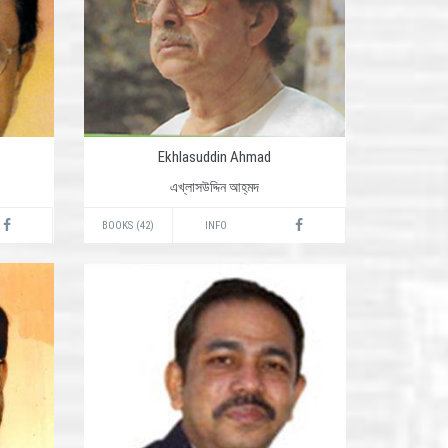
Ekhlasuddin Ahmad
এখ্‌লাসউদ্দিন আহ্‌মদ
BOOKS (42)
INFO