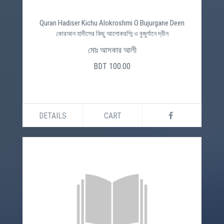
Quran Hadiser Kichu Alokroshmi O Bujurgane Deen
কোরআন হাদীসের কিছু আলোকরশ্মি ও বুজুর্গানে দ্বীন
মোঃ আসকার আলী
BDT 100.00
DETAILS
CART