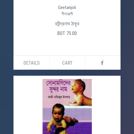
Geetanjoli
গীতাঞ্জলী
রবীন্দ্রনাথ ঠাকুর
BDT 75.00
DETAILS
CART