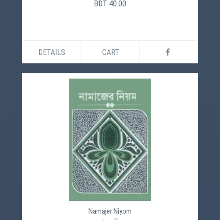
BDT 40.00
DETAILS
CART
Namajer Niyom