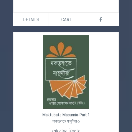
DETAILS
CART
Maktubate Masumia-Part 1
মাকতুবাতে মাসুমিয়া-১
মোঃ মাসুম বিল্লাহ