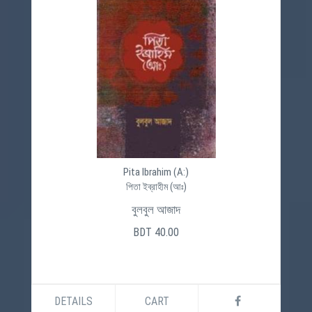
Pita Ibrahim (A:)
পিতা ইব্রাহীম (আঃ)
বুলবুল আজাদ
BDT 40.00
DETAILS
CART