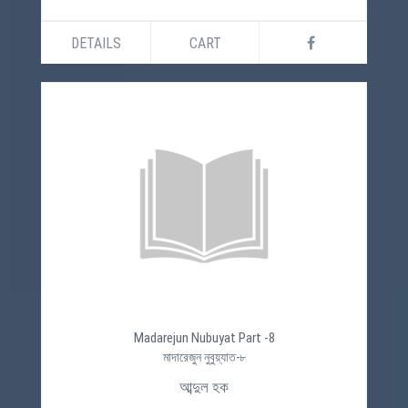
DETAILS
CART
Madarejun Nubuyat Part -8
মাদারেজুন নুবুয়্যাত-৮
আব্দুল হক