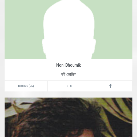
Noni Bhoumik
ননী ভৌমিক
BOOKS (26)
INFO