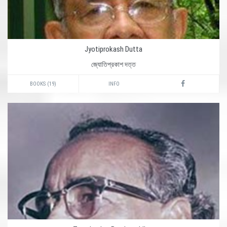
Jyotiprokash Dutta
জ্যোতিপ্রকাশ দত্ত
BOOKS (19)
INFO