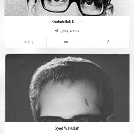
Shahidullah Kaiser
শহীদুল্লাহ কায়সার
BOOKS (10)
INFO
Syed Waliullah