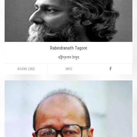
Rabindranath Tagore
রবীন্দ্রনাথ ঠাকুর
BOOKS (202)
INFO