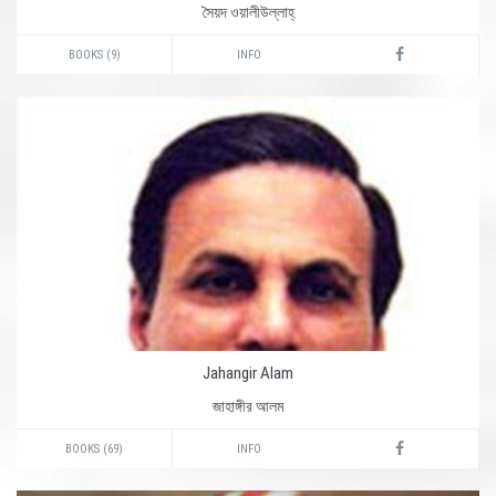
সৈয়দ ওয়ালীউল্লাহ্‌
BOOKS (9)
INFO
Jahangir Alam
জাহাঙ্গীর আলম
BOOKS (69)
INFO