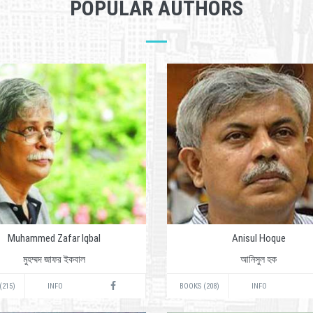
POPULAR AUTHORS
Muhammed Zafar Iqbal
Anisul Hoque
মুহম্মদ জাফর ইকবাল
আনিসুল হক
(215)
INFO
BOOKS (208)
INFO