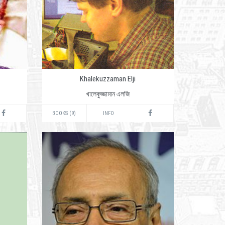
Khalekuzzaman Elji
খালেকুজ্জামান এলজি
BOOKS (9)
INFO