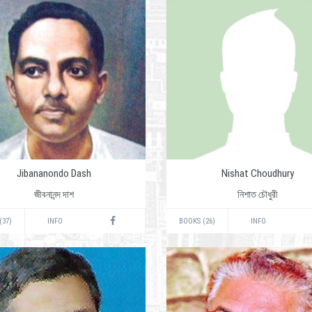
Jibananondo Dash
Nishat Choudhury
জীবনানন্দ দাশ
নিশাত চৌধুরী
(37)
INFO
BOOKS (26)
INFO