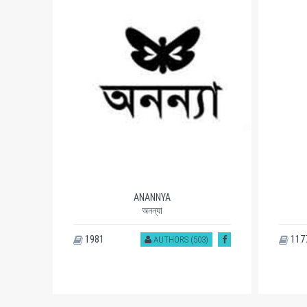
ANANNYA
অনন্যা
1981
117
)
AUTHORS (503)