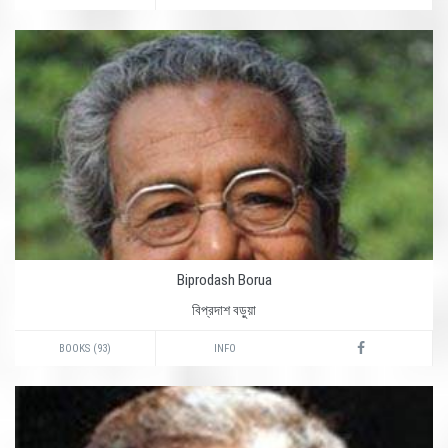
Biprodash Borua
বিপ্রদাশ বড়ুয়া
BOOKS (93)
INFO